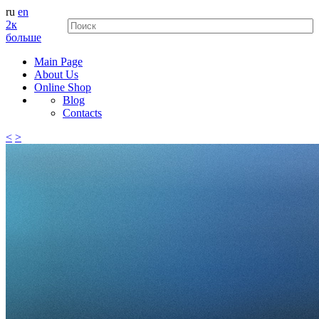
ru
en
2к
больше
Main Page
About Us
Online Shop
Blog
Contacts
<
>